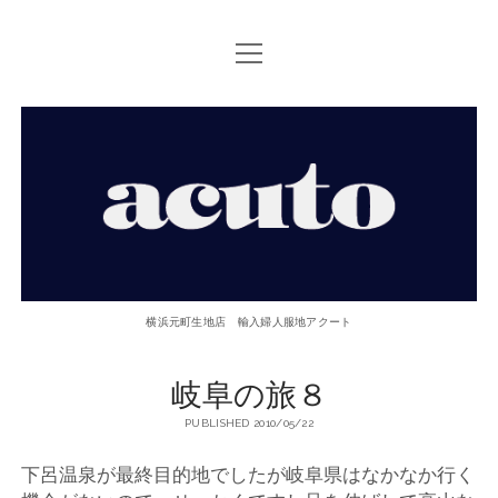
open
TOP PAGE
menu
ACUTOについて
【ACUTO】
お問い合せ
横
アクセス
浜
twitter
facebook
instagram
email
phone
元
横浜元町生地店 輸入婦人服地アクート
町
岐阜の旅８
生
PUBLISHED 2010/05/22
地
下呂温泉が最終目的地でしたが岐阜県はなかなか行く