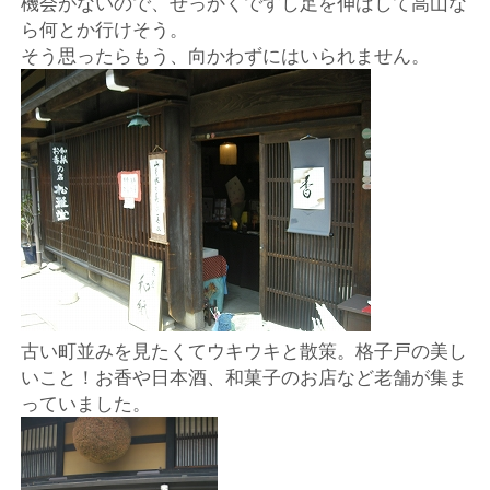
機会がないので、せっかくですし足を伸ばして高山な
店
ら何とか行けそう。
そう思ったらもう、向かわずにはいられません。
輸
入
婦
人
服
地
古い町並みを見たくてウキウキと散策。格子戸の美し
いこと！お香や日本酒、和菓子のお店など老舗が集ま
ア
っていました。
ク