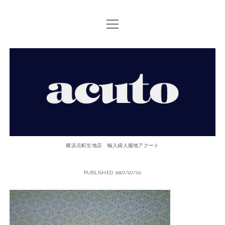
open
TOP PAGE
menu
ACUTOについて
【ACUTO】
お問い合せ
横
アクセス
浜
twitter
facebook
instagram
email
phone
元
横浜元町生地店 輸入婦人服地アクート
町
PUBLISHED 2007/07/02
生
地