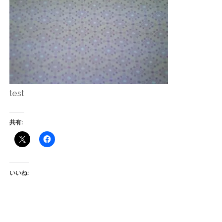
店
輸
入
婦
test
人
共有:
服
地
いいね:
ア
ク