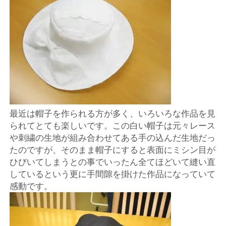
店
輸
入
婦
人
最近は帽子を作られる方が多く、いろいろな作品を見
られてとても楽しいです。この白い帽子は元々レース
服
や刺繍の生地が組み合わせてある手の込んだ生地だっ
たのですが、そのまま帽子にすると表面にミシン目が
地
ひびいてしまうとの事でいったん全てほどいて縫い直
しているという更に手間隙を掛けた作品になっていて
ア
感動です。
ク