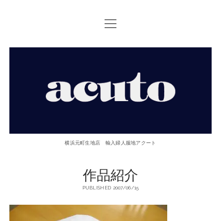
open
TOP PAGE
menu
ACUTOについて
【ACUTO】
お問い合せ
横
アクセス
浜
twitter
facebook
instagram
email
phone
元
横浜元町生地店 輸入婦人服地アクート
町
作品紹介
生
PUBLISHED 2007/06/15
地