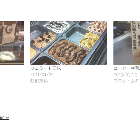
入
婦
ジェラート三昧
コーヒー牛乳
人
2011/01/22
2013/03/13
類似投稿
ブログ・お知
服
知らせ