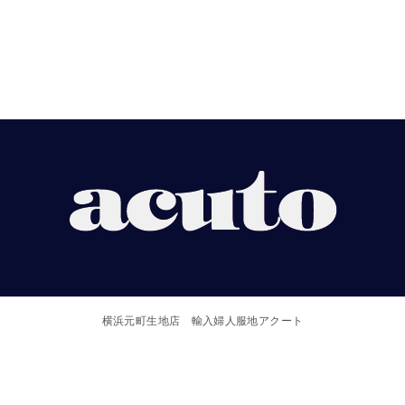
【ACUTO】
横
浜
横浜元町生地店 輸入婦人服地アクート
元