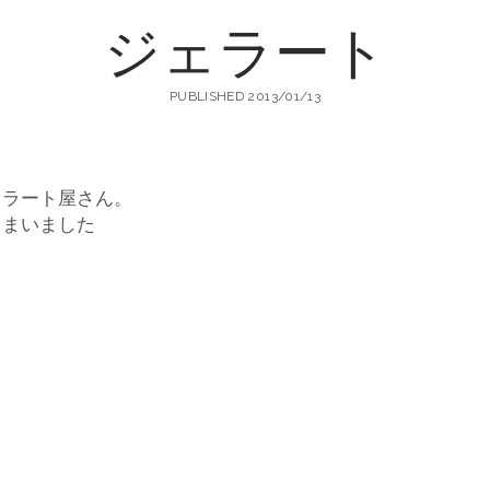
ジェラート
町
PUBLISHED 2013/01/13
生
ェラート屋さん。
しまいました
地
店
輸