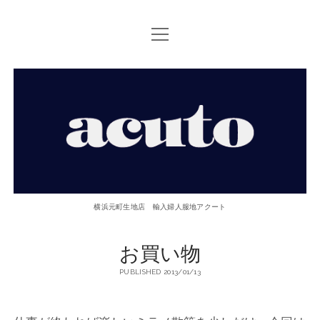
open
TOP PAGE
menu
ACUTOについて
【ACUTO】
お問い合せ
横
アクセス
浜
twitter
facebook
instagram
email
phone
元
横浜元町生地店 輸入婦人服地アクート
町
お買い物
生
PUBLISHED 2013/01/13
地