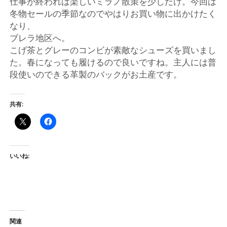
仕事が終われば楽しいミラノ散策を少しだけ。今回は
店
冬物セールの季節なのでやはりお買い物に出かけたく
なり、
輸
ブレラ地区へ。
こげ茶とグレーのコンビが素敵なシューズを買いまし
入
た。春になっても履けるので良いですね。主人には普
段使いのできる革製のバックがお土産です。
婦
人
共有:
服
地
いいね:
ア
ク
関連