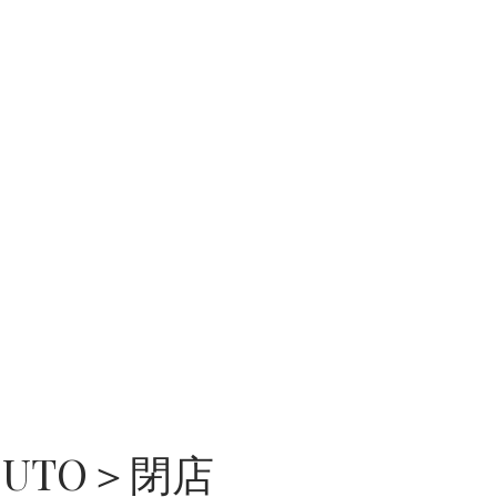
町
生
地
店
UTO＞閉店
輸