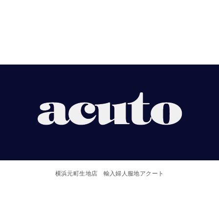
【ACUTO】
横
浜
横浜元町生地店 輸入婦人服地アクート
元