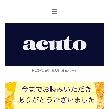
open
TOP PAGE
menu
ACUTOについて
【ACUTO】
お問い合せ
横
アクセス
浜
twitter
facebook
instagram
email
phone
元
横浜元町生地店 輸入婦人服地アクート
町
生
地