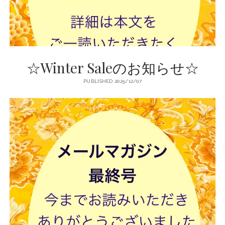
店
輸
入
☆Winter Saleのお知らせ☆
婦
PUBLISHED 2025/12/07
人
服
地
ア
ク