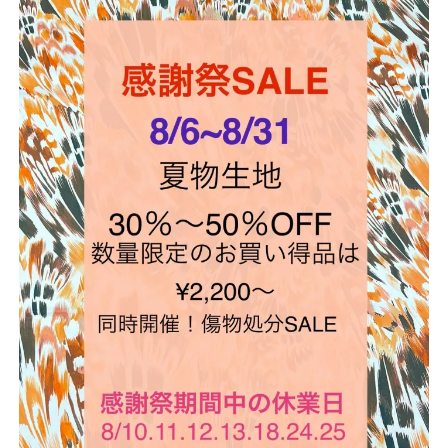
店
輸
入
婦
人
服
地
ア
ク