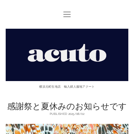
open
TOP PAGE
menu
ACUTOについて
【ACUTO】
お問い合せ
横
アクセス
浜
twitter
facebook
instagram
email
phone
元
横浜元町生地店 輸入婦人服地アクート
町
感謝祭と夏休みのお知らせです
生
PUBLISHED 2025/08/02
地