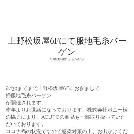
店
輸
入
上野松坂屋6Fにて服地毛糸バー
婦
ゲン
PUBLISHED 2021/08/25
人
服
8/30までまで上野松坂屋6Fにおきまして
地
婦服地毛糸バーゲン
が開催されます。
ア
昨年よりお世話になっております、株式会社ボニー様
の協力により、ACUTOの商品も一部取り扱っていた
ク
だいております。
コロナ禍の状況ですので感染対策の上、お出かけくだ