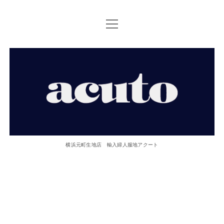
open
TOP PAGE
menu
ACUTOについて
【ACUTO】
お問い合せ
横
アクセス
浜
twitter
facebook
instagram
email
phone
元
横浜元町生地店 輸入婦人服地アクート
町
生
地