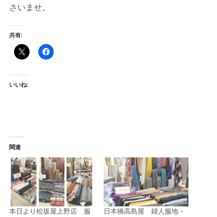
ー
さいませ。
ト
共有:
いいね:
関連
本日より松坂屋上野店 服
日本橋高島屋 婦人服地・