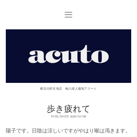
open
TOP PAGE
menu
ACUTOについて
【ACUTO】
お問い合せ
横
アクセス
浜
twitter
facebook
instagram
email
phone
元
横浜元町生地店 輸入婦人服地アクート
町
歩き疲れて
生
PUBLISHED 2018/07/08
地
陽子です。日陰は涼しいですがやはり喉は渇きます。