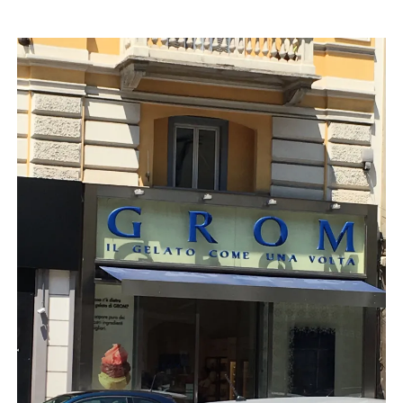
店
輸
入
婦
人
服
地
ア
ク