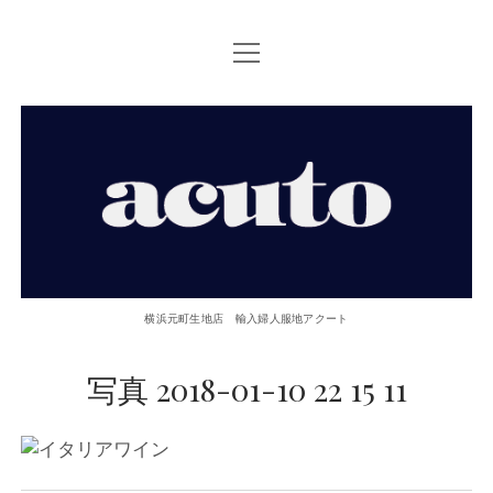
open
TOP PAGE
menu
ACUTOについて
【ACUTO】
お問い合せ
横
アクセス
浜
twitter
facebook
instagram
email
phone
元
横浜元町生地店 輸入婦人服地アクート
町
写真 2018-01-10 22 15 11
生
地