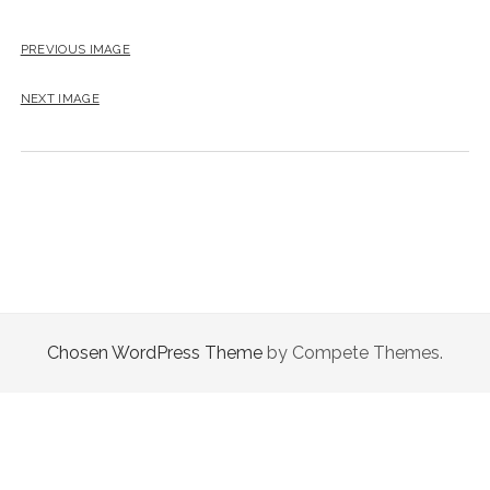
店
PREVIOUS IMAGE
輸
NEXT IMAGE
入
婦
人
服
地
Chosen WordPress Theme
by Compete Themes.
ア
ク