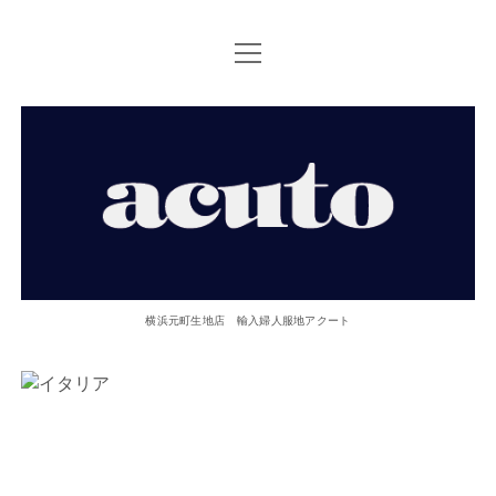
open
TOP PAGE
menu
ACUTOについて
【ACUTO】
お問い合せ
横
アクセス
浜
twitter
facebook
instagram
email
phone
元
横浜元町生地店 輸入婦人服地アクート
町
生
地