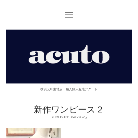
open
TOP PAGE
menu
ACUTOについて
【ACUTO】
お問い合せ
横
アクセス
浜
twitter
facebook
instagram
email
phone
元
横浜元町生地店 輸入婦人服地アクート
町
新作ワンピース２
生
PUBLISHED 2012/12/09
地