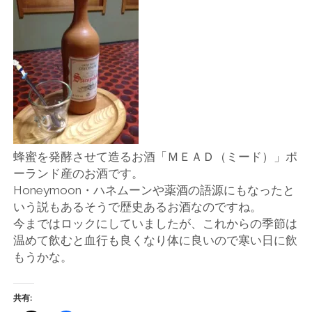
店
輸
入
婦
人
蜂蜜を発酵させて造るお酒「ＭＥＡＤ（ミード）」ポ
ーランド産のお酒です。
服
Honeymoon・ハネムーンや薬酒の語源にもなったと
いう説もあるそうで歴史あるお酒なのですね。
地
今まではロックにしていましたが、これからの季節は
温めて飲むと血行も良くなり体に良いので寒い日に飲
ア
もうかな。
ク
共有: