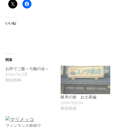
ー
ト
いいね:
関連
お外でご飯～七輪の会～
2010/12/18
類似投稿
岐阜の旅 お土産編
2010/05/24
類似投稿
フィンランド経由で