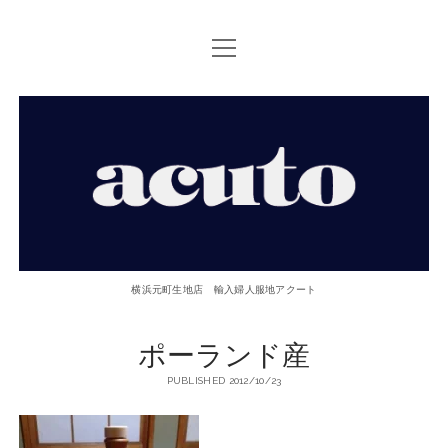
open
TOP PAGE
menu
ACUTOについて
【ACUTO】
お問い合せ
横
アクセス
浜
twitter
facebook
instagram
email
phone
元
横浜元町生地店 輸入婦人服地アクート
町
ポーランド産
生
PUBLISHED 2012/10/23
地