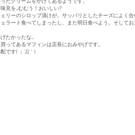
使ったクリームをかけてあるようです。
味見を…むむう！おいしい?
チェリーのシロップ漬けが。サッパリとしたチーズによく合
入
ジェラート食べてしまったし、また明日食べよう。そしてお
げたかったな…
婦
つ買ってあるマフィンは店長におみやげです。
です( ；´Д｀)
人
服