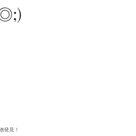
;)
物発見！