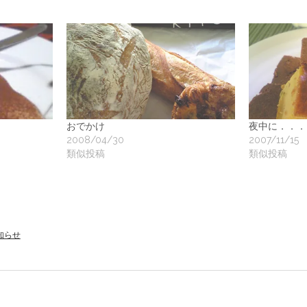
地
ア
ク
おでかけ
夜中に．．．
2008/04/30
2007/11/15
類似投稿
類似投稿
ー
ト
知らせ