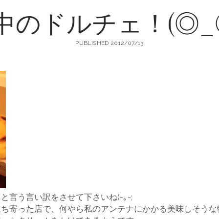
中のドルチェ！(◎_◎
町
PUBLISHED 2012/07/13
生
地
店
言う言い訳をさせて下さいね(-｡-;
輸
立ち寄った店で、何やら私のアンテナにかかる美味しそうな