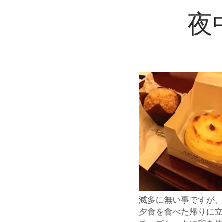
夜
滅多に無い事ですが、と
夕食を食べた帰りに