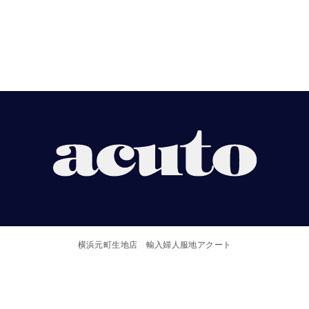
【ACUTO】
横
浜
横浜元町生地店 輸入婦人服地アクート
元