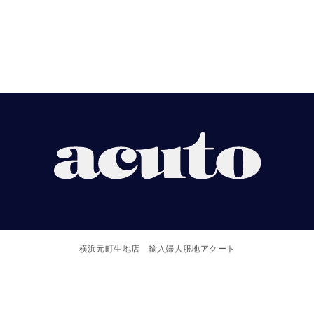
【ACUTO】
横
浜
横浜元町生地店 輸入婦人服地アクート
元