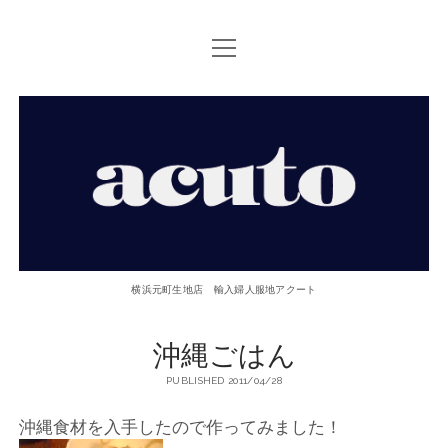
open
TOP PAGE
menu
ACUTOについて
【ACUTO】
お問い合せ
横
アクセス
浜
twitter
facebook
instagram
email
phone
元
横浜元町生地店 輸入婦人服地アクート
町
沖縄ごはん
生
PUBLISHED 2011/04/28
地
沖縄食材を入手したので作ってみました！