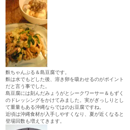
店
輸
入
婦
人
麩ちゃんぷる＆島豆腐です。
服
麩は水でもどした後、溶き卵を吸わせるのがポイント
だと言う事でした。
地
島豆腐には刻んだみょうがとシークワーサー＆もずく
のドレッシングをかけてみました。実がぎっしりとし
ア
て重量もある沖縄ならではのお豆腐ですね。
近頃は沖縄食材が入手しやすくなり、夏が近くなると
ク
登場回数も増えてきます。