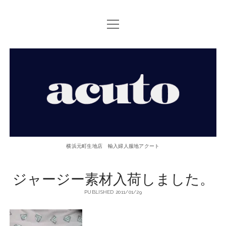
open
TOP PAGE
menu
ACUTOについて
【ACUTO】
お問い合せ
横
アクセス
浜
twitter
facebook
instagram
email
phone
元
横浜元町生地店 輸入婦人服地アクート
町
ジャージー素材入荷しました。
生
PUBLISHED 2011/01/29
地