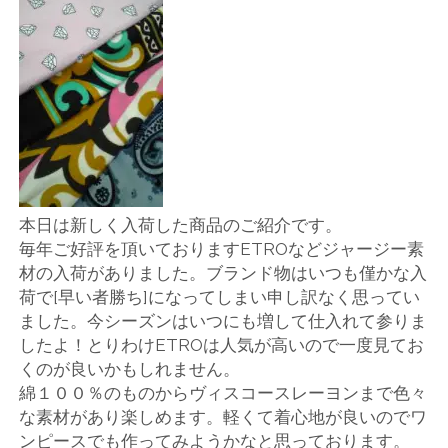
店
輸
入
婦
人
本日は新しく入荷した商品のご紹介です。
毎年ご好評を頂いておりますETROなどジャージー素
服
材の入荷がありました。ブランド物はいつも僅かな入
荷で[早い者勝ち]になってしまい申し訳なく思ってい
地
ました。今シーズンはいつにも増して仕入れて参りま
したよ！とりわけETROは人気が高いので一度見てお
ア
くのが良いかもしれません。
綿１００％のものからヴィスコースレーヨンまで色々
ク
な素材があり楽しめます。軽くて着心地が良いのでワ
ンピースでも作ってみようかなと思っております。