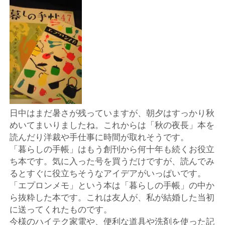
店
輸
入
婦
人
日中はまだ暑さが残っていますが、朝夕はすっかり秋
めいてまいりましたね。これからは「秋の夜長」本を
服
読んだり洋裁や手仕事に時間が取れそうです。
「暮らしの手帳」はもう創刊から何十年も続くお役立
地
ち本です。気に入った号を買うだけですが、読んでみ
るとすぐに役立ちそうなアイデアがいっぱいです。
ア
「エプロンメモ」という本は「暮らしの手帳」の中か
ら抜粋した本です。これは友人が、私が結婚した当初
ク
に送ってくれたものです。
今様のハイテク家電や、便利な道具や洗剤を使った記