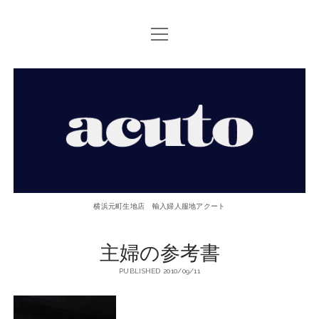
open
TOP PAGE
menu
ACUTOについて
【ACUTO】
お問い合せ
横
アクセス
浜
twitter
facebook
instagram
email
phone
元
横浜元町生地店 輸入婦人服地アクート
町
主婦の参考書
生
PUBLISHED 2010/09/11
地