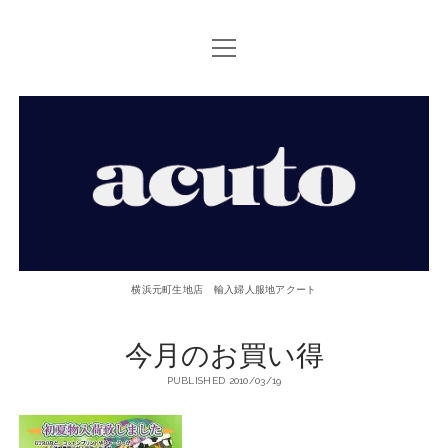
open
TOP PAGE
menu
ACUTOについて
【ACUTO】
お問い合せ
横
アクセス
浜
twitter
facebook
instagram
email
phone
元
横浜元町生地店 輸入婦人服地アクート
町
今月のお買い得
生
PUBLISHED 2010/03/19
地