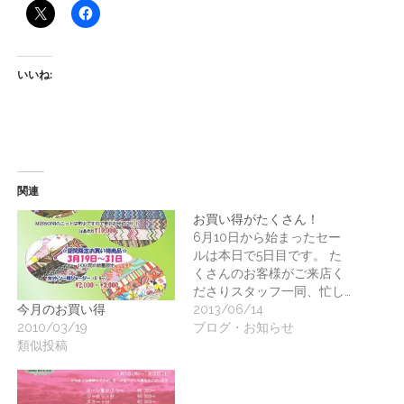
ー
ト
いいね:
関連
お買い得がたくさん！
6月10日から始まったセー
ルは本日で5日目です。 た
くさんのお客様がご来店く
ださりスタッフ一同、忙し…
2013/06/14
今月のお買い得
ブログ・お知らせ
2010/03/19
類似投稿