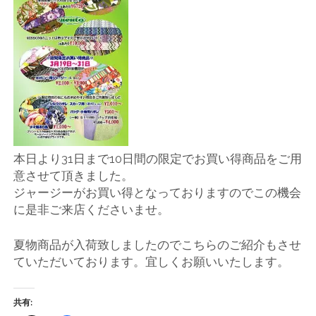
店
輸
入
婦
人
本日より31日まで10日間の限定でお買い得商品をご用
意させて頂きました。
服
ジャージーがお買い得となっておりますのでこの機会
に是非ご来店くださいませ。
地
夏物商品が入荷致しましたのでこちらのご紹介もさせ
ア
ていただいております。宜しくお願いいたします。
ク
共有: