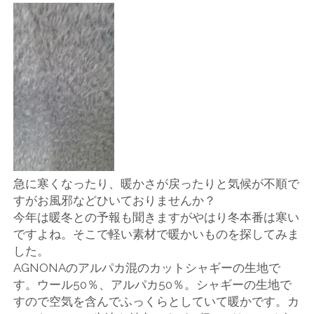
店
輸
入
婦
人
服
急に寒くなったり、暖かさが戻ったりと気候が不順で
すがお風邪などひいておりませんか？
地
今年は暖冬との予報も聞きますがやはり冬本番は寒い
ですよね。そこで軽い素材で暖かいものを探してみま
ア
した。
AGNONAのアルパカ混のカットシャギーの生地で
ク
す。ウール50％、アルパカ50％。シャギーの生地で
すので空気を含んでふっくらとしていて暖かです。カ