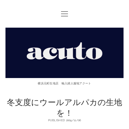
open
TOP PAGE
menu
ACUTOについて
【ACUTO】
お問い合せ
横
アクセス
浜
twitter
facebook
instagram
email
phone
元
横浜元町生地店 輸入婦人服地アクート
町
冬支度にウールアルパカの生地
生
を！
地
PUBLISHED 2009/11/06