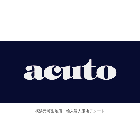
【ACUTO】
横
浜
横浜元町生地店 輸入婦人服地アクート
元