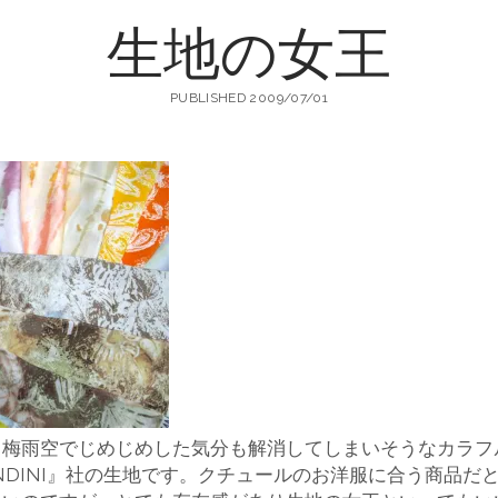
生地の女王
町
PUBLISHED 2009/07/01
生
地
店
。梅雨空でじめじめした気分も解消してしまいそうなカラフ
輸
NDINI』社の生地です。クチュールのお洋服に合う商品だ