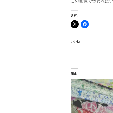
この画像で伝われば
共有:
いいね:
関連