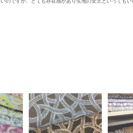
いいのですが、とても存在感があり生地の女王といってもい
入
婦
人
服