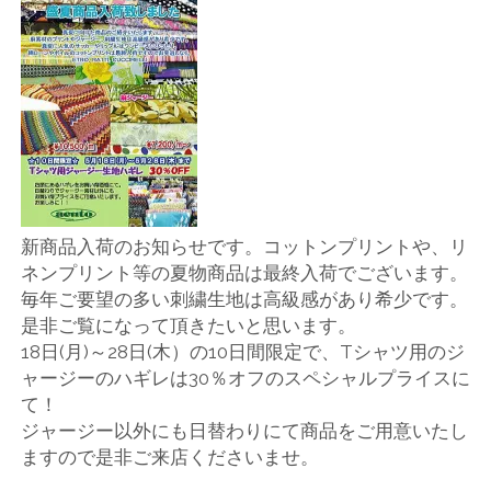
店
輸
入
婦
人
新商品入荷のお知らせです。コットンプリントや、リ
ネンプリント等の夏物商品は最終入荷でございます。
服
毎年ご要望の多い刺繍生地は高級感があり希少です。
是非ご覧になって頂きたいと思います。
地
18日(月)～28日(木）の10日間限定で、Tシャツ用のジ
ャージーのハギレは30％オフのスペシャルプライスに
ア
て！
ジャージー以外にも日替わりにて商品をご用意いたし
ク
ますので是非ご来店くださいませ。