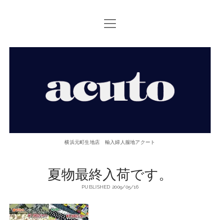
open
TOP PAGE
menu
ACUTOについて
【ACUTO】
お問い合せ
横
アクセス
浜
twitter
facebook
instagram
email
phone
元
横浜元町生地店 輸入婦人服地アクート
町
夏物最終入荷です。
生
PUBLISHED 2009/05/16
地