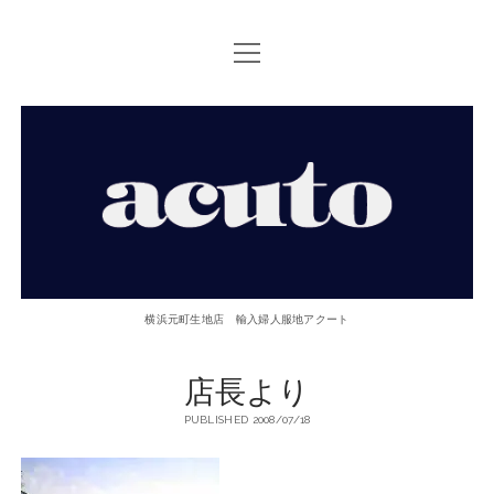
open
TOP PAGE
menu
ACUTOについて
【ACUTO】
お問い合せ
横
アクセス
浜
twitter
facebook
instagram
email
phone
元
横浜元町生地店 輸入婦人服地アクート
町
店長より
生
PUBLISHED 2008/07/18
地