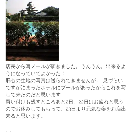
店
輸
入
婦
人
店長から写メールが届きました。うんうん。出来るよ
うになっていてよかった！
服
肝心の生地の写真は送られてきませんが… 見づらい
ですが泊まったホテルにプールがあったからこれを写
地
して来たのだと思います…
買い付けも残すところあと2日。22日はお疲れと思う
ア
のでお休みしてもらって、23日より元気な姿をお店出
来ると思います。
ク