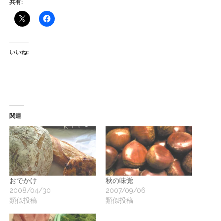
共有:
ー
ト
いいね:
関連
おでかけ
秋の味覚
2008/04/30
2007/09/06
類似投稿
類似投稿