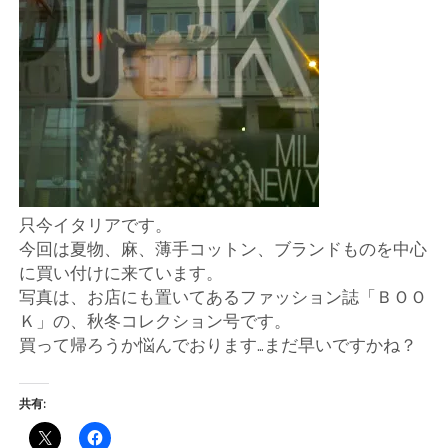
店
輸
入
婦
人
只今イタリアです。
今回は夏物、麻、薄手コットン、ブランドものを中心
服
に買い付けに来ています。
写真は、お店にも置いてあるファッション誌「ＢＯＯ
地
Ｋ」の、秋冬コレクション号です。
買って帰ろうか悩んでおります…まだ早いですかね？
ア
共有:
ク