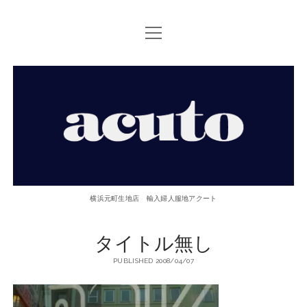
open
TOP PAGE
menu
ACUTOについて
【ACUTO】
お問い合せ
横
アクセス
浜
twitter
facebook
instagram
email
phone
元
横浜元町生地店 輸入婦人服地アクート
町
タイトル無し
生
PUBLISHED 2008/04/07
地