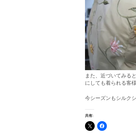
また、近づいてみる
にしても着られる客
今シーズンもシルク
共有: