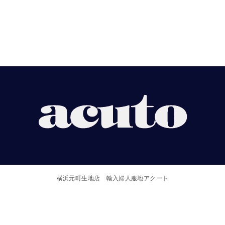
【ACUTO】
横
浜
横浜元町生地店 輸入婦人服地アクート
元