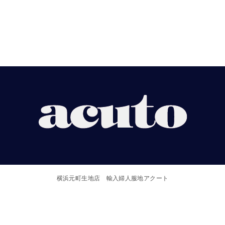
【ACUTO】
横
浜
横浜元町生地店 輸入婦人服地アクート
元