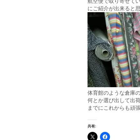
航空便で取り寄せて
にご紹介が出来ると
体育館のような倉庫
何とか選び出して出
までにこれからも頑
共有: