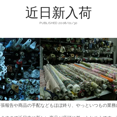
近日新入荷
町
PUBLISHED 2008/01/30
生
地
店
出張報告や商品の手配などもほぼ終り、やっといつもの業務
輸