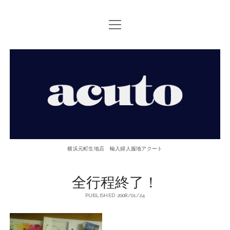
open
TOP PAGE
menu
ACUTOについて
【ACUTO】
お問い合せ
横
アクセス
浜
twitter
facebook
instagram
email
phone
元
横浜元町生地店 輸入婦人服地アクート
町
全行程終了！
生
PUBLISHED 2008/01/24
地