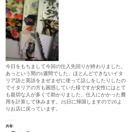
店
輸
入
婦
人
今日をもちまして今回の仕入先回りが終わりました。
あっという間の1週間でした。ほとんどできないイタ
服
リア語と英語をまぜまぜに使って話しをしたりしたの
でイタリアの方も困惑していた様ですが女性にはとて
地
も親切な人が多くて助かりました。仕入にかかった費
用を計算して休みます。25日に帰国しますので26よ
ア
りお店に戻っています。
ク
共有: