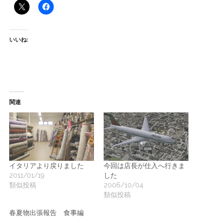
ー
ト
いいね:
関連
イタリアより戻りました
今回は店長が仕入へ行きま
2011/01/19
した
類似投稿
2006/10/04
類似投稿
春夏物出張報告 食事編