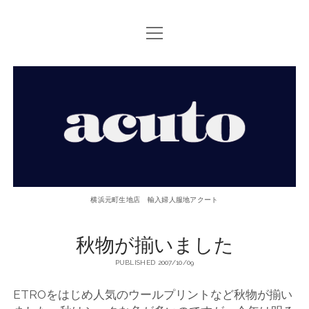
open
TOP PAGE
menu
ACUTOについて
【ACUTO】
お問い合せ
横
アクセス
浜
twitter
facebook
instagram
email
phone
元
横浜元町生地店 輸入婦人服地アクート
町
秋物が揃いました
生
PUBLISHED 2007/10/09
地
ETROをはじめ人気のウールプリントなど秋物が揃い