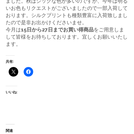
ました。秋はシックな色が多いのですが、今年は明る
店
いお色もリクエストがございましたので一部入荷して
おります。シルクプリントも種類豊富に入荷致しまし
輸
たので是非お出かけくださいませ。
今月は
15日から27日までお買い得商品
をご用意しま
入
して皆様をお待ちしております。宜しくお願いいたし
ます。
婦
人
共有:
服
地
いいね:
ア
ク
関連