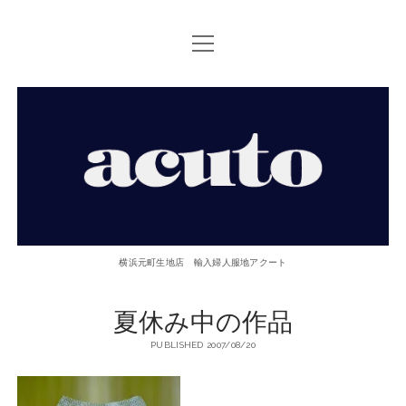
open
TOP PAGE
menu
ACUTOについて
【ACUTO】
お問い合せ
横
アクセス
浜
twitter
facebook
instagram
email
phone
元
横浜元町生地店 輸入婦人服地アクート
町
夏休み中の作品
生
PUBLISHED 2007/08/20
地