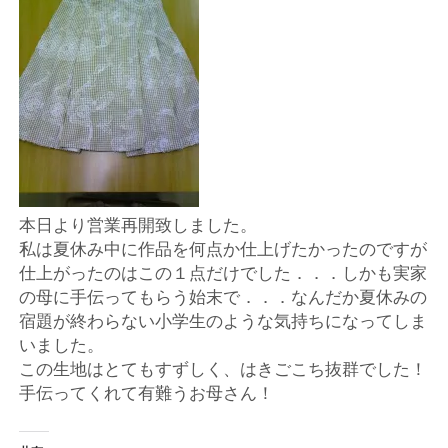
店
輸
入
婦
人
本日より営業再開致しました。
私は夏休み中に作品を何点か仕上げたかったのですが
服
仕上がったのはこの１点だけでした．．．しかも実家
の母に手伝ってもらう始末で．．．なんだか夏休みの
地
宿題が終わらない小学生のような気持ちになってしま
いました。
ア
この生地はとてもすずしく、はきごこち抜群でした！
手伝ってくれて有難うお母さん！
ク