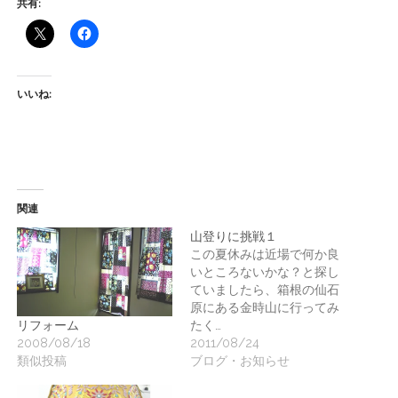
共有:
ー
ト
いいね:
関連
山登りに挑戦１
この夏休みは近場で何か良
いところないかな？と探し
ていましたら、箱根の仙石
原にある金時山に行ってみ
たく…
リフォーム
2011/08/24
2008/08/18
ブログ・お知らせ
類似投稿