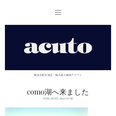
open
TOP PAGE
menu
ACUTOについて
【ACUTO】
お問い合せ
横
アクセス
浜
twitter
facebook
instagram
email
phone
元
横浜元町生地店 輸入婦人服地アクート
町
como湖へ来ました
生
PUBLISHED 2007/07/08
地