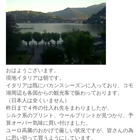
店
輸
入
婦
人
おはようございます。
現地イタリアは朝です。
服
イタリアは既にバカンスシーズンに入っており、コモ
湖周辺も各国からの観光客で賑わっております。
地
（日本人は全くいません）
昨日まで４件の仕入れ先をまわりましたが、
ア
シルク系のプリント、ウールプリントが見つかり、予
算オーバー気味に買い付けました。
ク
ユーロ高騰のおかげで厳しい状況ですが、皆さんの為
に思い切って買うようにしています。