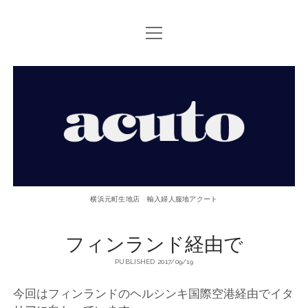
open
TOP PAGE
menu
ACUTOについて
【ACUTO】
お問い合せ
横
アクセス
浜
twitter
facebook
instagram
email
phone
元
横浜元町生地店 輸入婦人服地アクート
町
フィンランド経由で
生
PUBLISHED 2017/09/19
地
今回はフィンランドのヘルシンキ国際空港経由でイタ