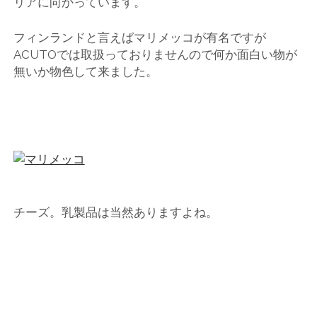
リアに向かっています。
店
フィンランドと言えばマリメッコが有名ですが
輸
ACUTOでは取扱っておりませんので何か面白い物が
無いか物色して来ました。
入
婦
人
服
チーズ。乳製品は当然ありますよね。
地
ア
ク