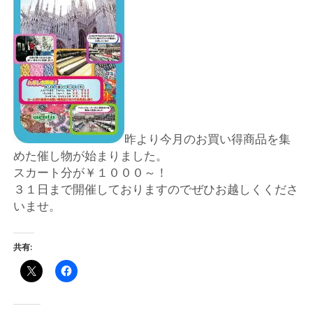
店
輸
入
婦
昨より今月のお買い得商品を集
人
めた催し物が始まりました。
スカート分が￥１０００～！
服
３１日まで開催しておりますのでぜひお越しくくださ
いませ。
地
共有:
ア
ク