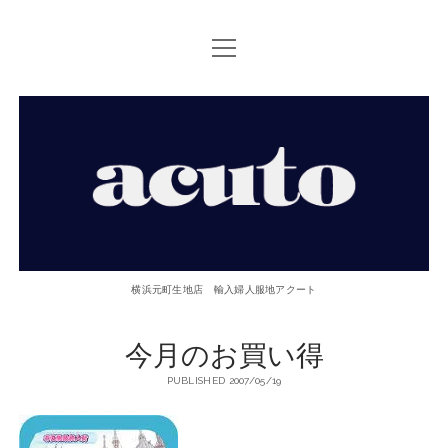
open
TOP PAGE
menu
ACUTOについて
【ACUTO】
お問い合せ
横
アクセス
浜
twitter
facebook
instagram
email
phone
元
横浜元町生地店 輸入婦人服地アクート
町
今月のお買い得
生
PUBLISHED 2007/05/19
地