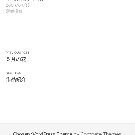
2009/03/16
類似投稿
PREVIOUS POST
５月の花
NEXT POST
作品紹介
Chosen WordPress Theme
by Compete Themes.