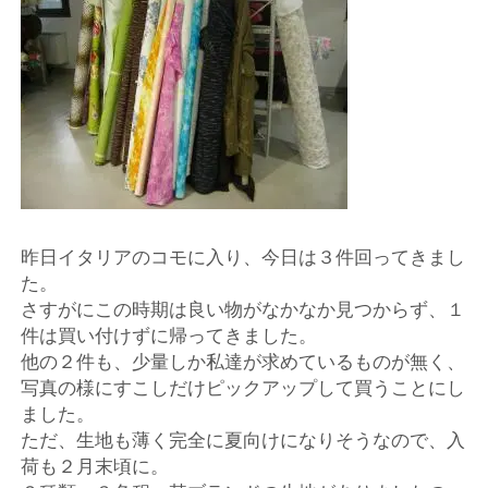
店
輸
入
婦
人
昨日イタリアのコモに入り、今日は３件回ってきまし
服
た。
さすがにこの時期は良い物がなかなか見つからず、１
地
件は買い付けずに帰ってきました。
他の２件も、少量しか私達が求めているものが無く、
写真の様にすこしだけピックアップして買うことにし
ア
ました。
ただ、生地も薄く完全に夏向けになりそうなので、入
ク
荷も２月末頃に。