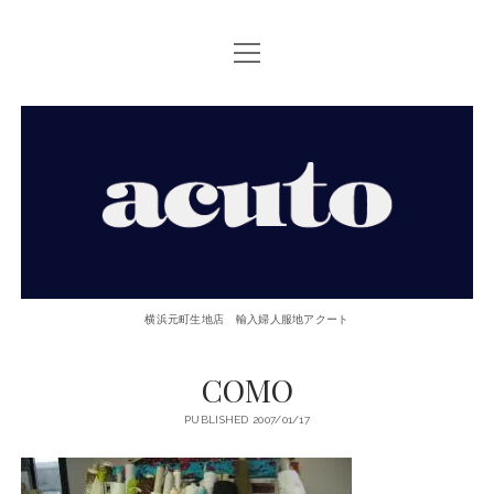
open
TOP PAGE
menu
ACUTOについて
【ACUTO】
お問い合せ
横
アクセス
浜
twitter
facebook
instagram
email
phone
元
横浜元町生地店 輸入婦人服地アクート
町
COMO
生
PUBLISHED 2007/01/17
地