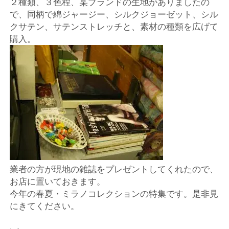
２種類、３色程、某ブランドの生地がありましたの
ー
で、同柄で綿ジャージー、シルクジョーゼット、シル
クサテン、サテンストレッチと、素材の種類を広げて
ト
購入。
業者の方が現地の雑誌をプレゼントしてくれたので、
お店に置いておきます。
今年の春夏・ミラノコレクションの特集です。是非見
にきてください。