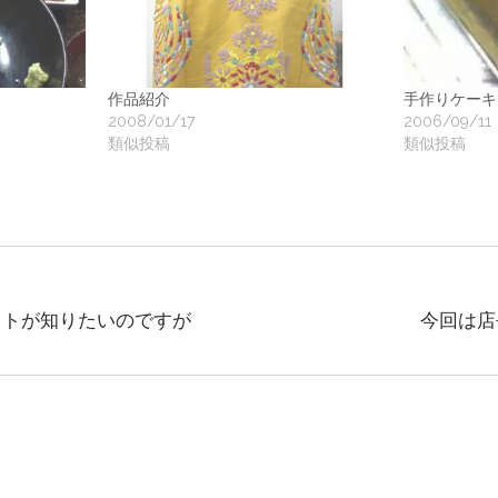
地
ア
作品紹介
手作りケーキ
2008/01/17
2006/09/11
類似投稿
類似投稿
ク
ー
イトが知りたいのですが
今回は店
ト