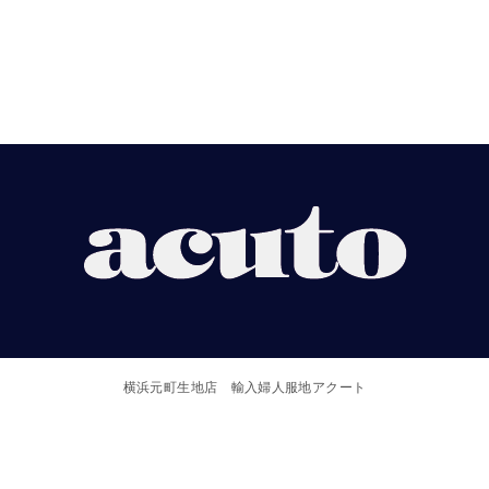
【ACUTO】
横
浜
横浜元町生地店 輸入婦人服地アクート
元