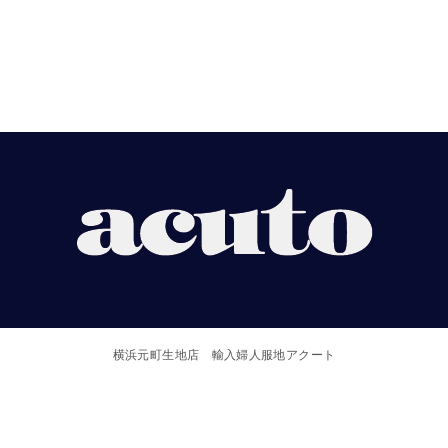
【ACUTO】
横
浜
横浜元町生地店 輸入婦人服地アクート
元