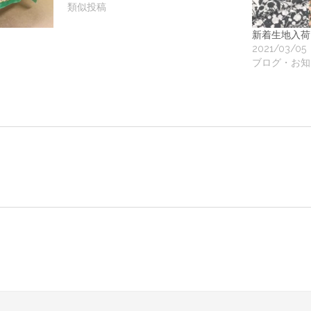
地
類似投稿
新着生地入荷
ア
2021/03/05
ブログ・お知
ク
ー
ト