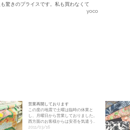
人も驚きのプライスです。私も買わなくて
 yoco
入
婦
人
服
営業再開しております
この度の地震で土曜は臨時の休業と
し、月曜日から営業しておりました。
西方面のお客様からは安否を気遣う…
2011/03/16