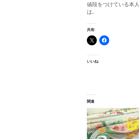
値段をつけている本
は…
共有:
いいね:
関連