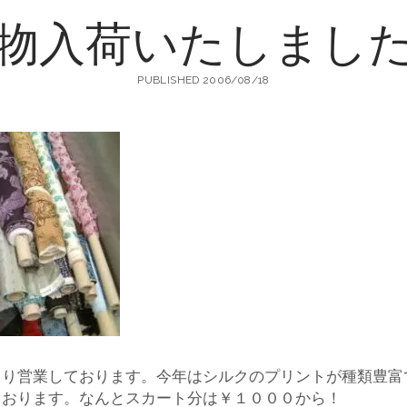
物入荷いたしまし
町
PUBLISHED 2006/08/18
生
地
店
輸
より営業しております。今年はシルクのプリントが種類豊富
ております。なんとスカート分は￥１０００から！