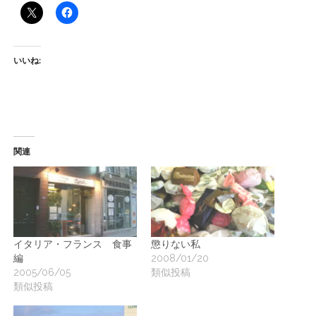
ー
ト
いいね:
関連
イタリア・フランス 食事
懲りない私
編
2008/01/20
2005/06/05
類似投稿
類似投稿