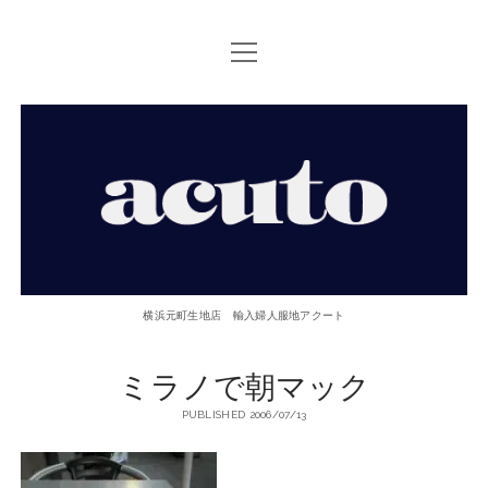
open
TOP PAGE
menu
ACUTOについて
【ACUTO】
お問い合せ
横
アクセス
浜
twitter
facebook
instagram
email
phone
元
横浜元町生地店 輸入婦人服地アクート
町
ミラノで朝マック
生
PUBLISHED 2006/07/13
地