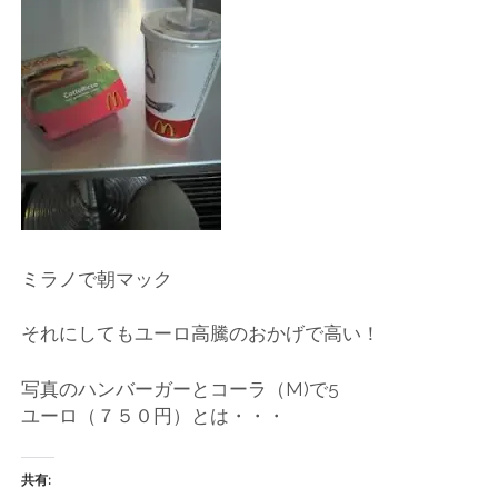
店
輸
入
婦
人
ミラノで朝マック
服
それにしてもユーロ高騰のおかげで高い！
地
写真のハンバーガーとコーラ（M)で5
ア
ユーロ（７５０円）とは・・・
ク
共有: