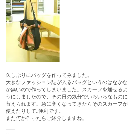
店
輸
入
婦
人
久しぶりにバッグを作ってみました。
服
大きなファッション誌が入るバッグというのはなかな
か無いので作ってしまいました。スカーフを通せるよ
地
うにしましたので、その日の気分でいろいろなものに
替えられます。急に寒くなってきたらそのスカーフが
ア
使えたりして…便利です。
また何か作ったらご紹介しますね。
ク