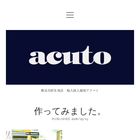
open
TOP PAGE
menu
ACUTOについて
【ACUTO】
お問い合せ
横
アクセス
浜
twitter
facebook
instagram
email
phone
元
横浜元町生地店 輸入婦人服地アクート
町
作ってみました。
生
PUBLISHED 2006/05/15
地