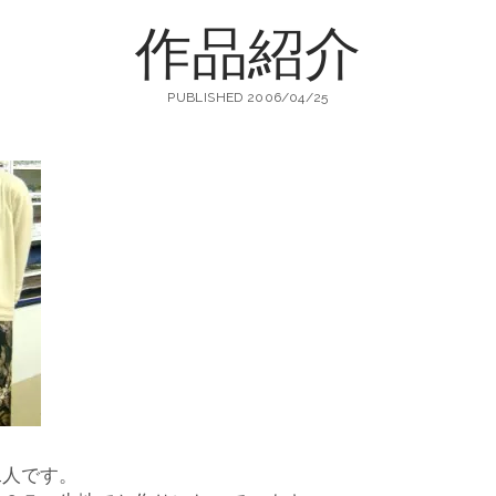
作品紹介
町
PUBLISHED 2006/04/25
生
地
店
輸
二人です。