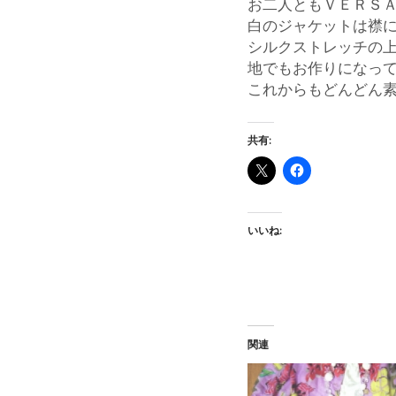
お二人ともＶＥＲＳ
白のジャケットは襟
シルクストレッチの
地でもお作りになっ
これからもどんどん
共有:
いいね:
関連