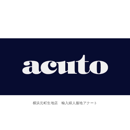
【ACUTO】
横
浜
横浜元町生地店 輸入婦人服地アクート
元