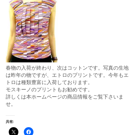
店
輸
入
婦
人
春物の入荷が終わり、次はコットンです。写真の生地
は昨年の物ですが、エトロのプリントです。今年もエ
服
トロは種類豊富に入荷しております。
モスキーノのプリントもお勧めです。
地
詳しくは本ホームページの商品情報をご覧下さいま
せ。
ア
共有:
ク