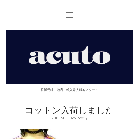
open
TOP PAGE
menu
ACUTOについて
【ACUTO】
お問い合せ
横
アクセス
浜
twitter
facebook
instagram
email
phone
元
横浜元町生地店 輸入婦人服地アクート
町
コットン入荷しました
生
PUBLISHED 2006/02/15
地