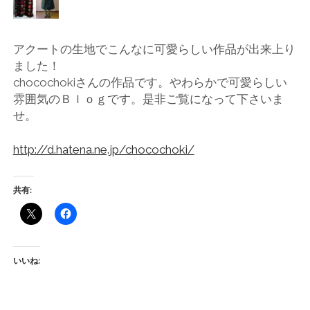
店
輸
アクートの生地でこんなに可愛らしい作品が出来上り
ました！
入
chocochokiさんの作品です。やわらかで可愛らしい
雰囲気のＢｌｏｇです。是非ご覧になって下さいま
婦
せ。
人
http://d.hatena.ne.jp/chocochoki/
服
共有:
地
ア
いいね:
ク