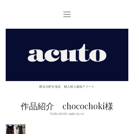
open
TOP PAGE
menu
ACUTOについて
【ACUTO】
お問い合せ
横
アクセス
浜
twitter
facebook
instagram
email
phone
元
横浜元町生地店 輸入婦人服地アクート
町
作品紹介 chocochoki様
生
PUBLISHED 2006/01/17
地