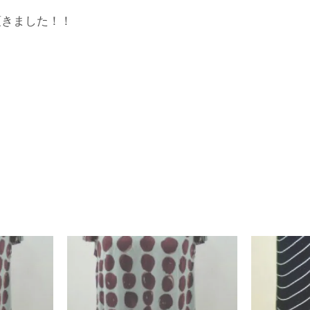
頂きました！！
入
婦
人
服