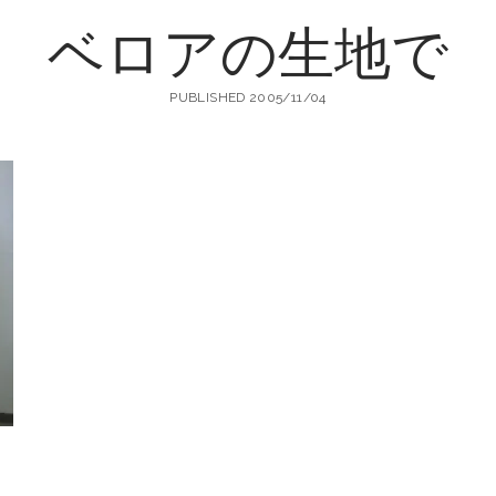
ベロアの生地で
町
PUBLISHED 2005/11/04
生
地
店
輸