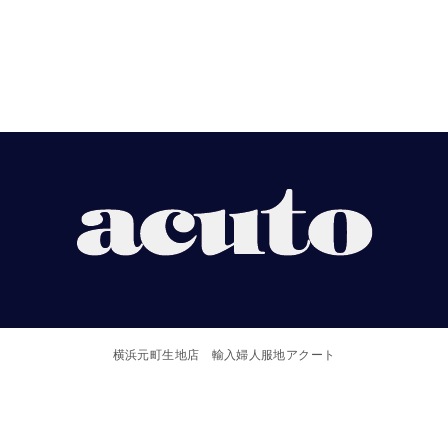
【ACUTO】
横
浜
横浜元町生地店 輸入婦人服地アクート
元