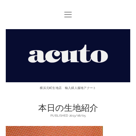
open
TOP PAGE
menu
ACUTOについて
【ACUTO】
お問い合せ
横
アクセス
浜
twitter
facebook
instagram
email
phone
元
横浜元町生地店 輸入婦人服地アクート
町
本日の生地紹介
生
PUBLISHED 2013/06/05
地