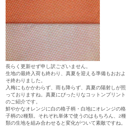
店
輸
入
婦
人
長らく更新せず申し訳ございません。
生地の最終入荷も終わり、真夏を迎える準備もおおよ
服
そ終わりました。
入梅にもかかわらず、雨も降らず、真夏の陽射しが照
地
っておりますね。真夏にぴったりなコットンプリント
のご紹介です。
ア
鮮やかなオレンジに白の格子柄・白地にオレンジの格
子柄の2種類。それぞれ単体で使うのはもちろん、2種
ク
類の生地を組み合わせると変化がついて素敵ですね。