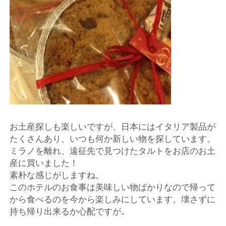
店
輸
入
婦
人
お土産探しも楽しいですが、日本にはイタリア製品が
服
たくさんあり、いつも何か新しい物を探しています。
ミラノを離れ、遠征先で見つけたタルトをお店のお土
地
産に買いました！
素朴な感じがしますね。
ア
このホテルのお食事は美味しい物ばかりなので帰って
から食べるのを今から楽しみにしています。壊さずに
ク
持ち帰り出来るか心配ですが…