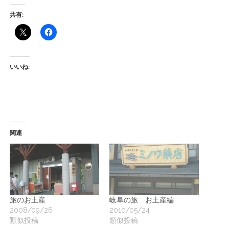
ー
共有:
ト
いいね:
関連
旅のお土産
岐阜の旅 お土産編
2008/09/26
2010/05/24
類似投稿
類似投稿