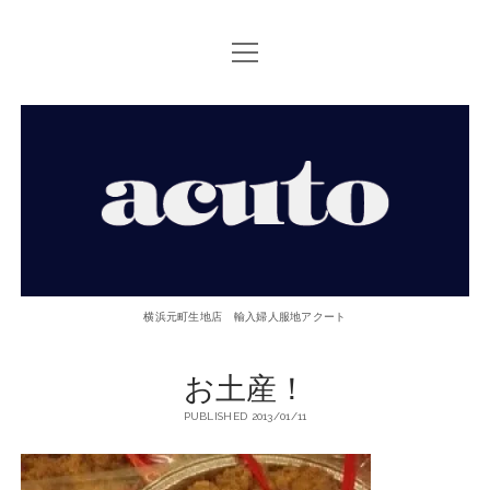
open
TOP PAGE
menu
ACUTOについて
【ACUTO】
お問い合せ
横
アクセス
浜
twitter
facebook
instagram
email
phone
元
横浜元町生地店 輸入婦人服地アクート
町
お土産！
生
PUBLISHED 2013/01/11
地