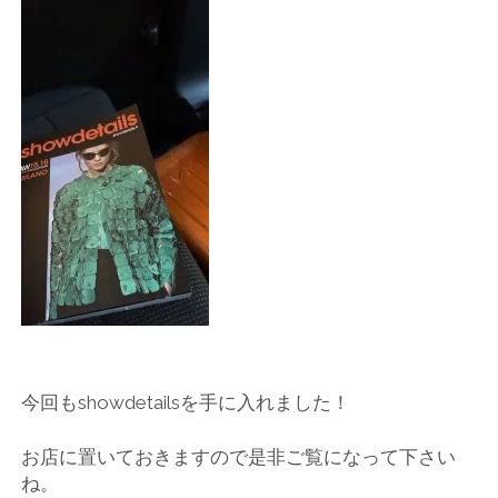
店
輸
入
婦
人
服
地
ア
今回もshowdetailsを手に入れました！
ク
お店に置いておきますので是非ご覧になって下さい
ね。