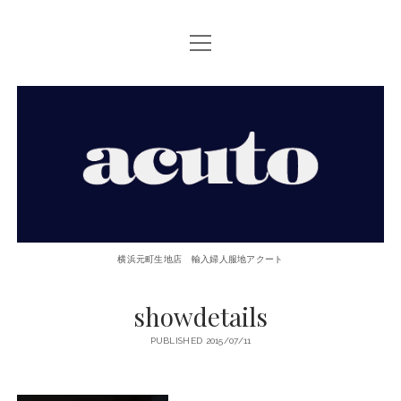
open
TOP PAGE
menu
ACUTOについて
【ACUTO】
お問い合せ
横
アクセス
浜
twitter
facebook
instagram
email
phone
元
横浜元町生地店 輸入婦人服地アクート
町
showdetails
生
PUBLISHED 2015/07/11
地